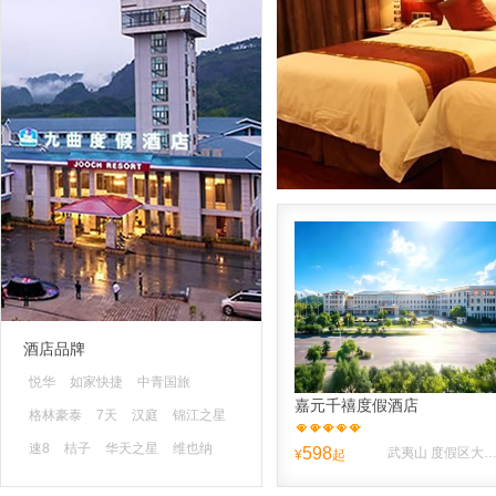
酒店品牌
悦华
如家快捷
中青国旅
嘉元千禧度假酒店
格林豪泰
7天
汉庭
锦江之星
速8
桔子
华天之星
维也纳
598
武夷山 度假区大王峰南路10
¥
起
蓝色快舟
清沐
山水时尚