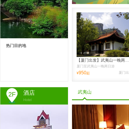
热门目的地
【厦门出发】武夷山一晚两日跟团游、送品大红袍、纯玩不进店，往返高铁票，含接送高铁站
厦门至武夷山一晚两日游
950
厦门出
¥
起
酒店
武夷山
2F
Hotel