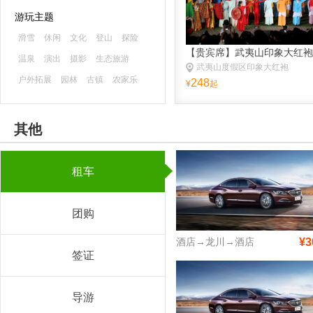
游玩主题
滑雪
休闲
文化
登山
探险
【贵宾席】武夷山印象大红袍
温泉
演出
摄影
生态旅游
武夷山度假区印象大红袍
户外拓展
园林
古镇
农家乐
248
¥
起
森林公园
海滨海岛
主题乐园
古迹
避暑
游船
水乡
漂流
其他
租车
团购
酒店→龙川→酒店
¥3
签证
导游